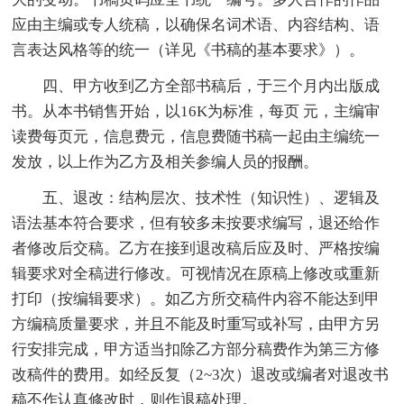
应由主编或专人统稿，以确保名词术语、内容结构、语
言表达风格等的统一（详见《书稿的基本要求》）。
四、甲方收到乙方全部书稿后，于三个月内出版成
书。从本书销售开始，以16K为标准，每页 元，主编审
读费每页元，信息费元，信息费随书稿一起由主编统一
发放，以上作为乙方及相关参编人员的报酬。
五、退改：结构层次、技术性（知识性）、逻辑及
语法基本符合要求，但有较多未按要求编写，退还给作
者修改后交稿。乙方在接到退改稿后应及时、严格按编
辑要求对全稿进行修改。可视情况在原稿上修改或重新
打印（按编辑要求）。如乙方所交稿件内容不能达到甲
方编稿质量要求，并且不能及时重写或补写，由甲方另
行安排完成，甲方适当扣除乙方部分稿费作为第三方修
改稿件的费用。如经反复（2~3次）退改或编者对退改书
稿不作认真修改时，则作退稿处理。