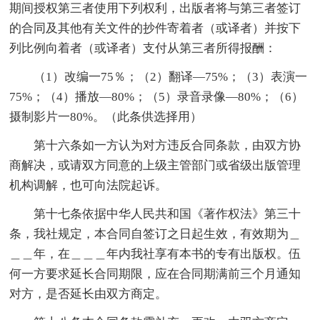
期间授权第三者使用下列权利，出版者将与第三者签订
的合同及其他有关文件的抄件寄着者（或译者）并按下
列比例向着者（或译者）支付从第三者所得报酬：
（1）改编一75％；（2）翻译—75%；（3）表演一
75%；（4）播放—80%；（5）录音录像—80%；（6）
摄制影片一80%。（此条供选择用）
第十六条如一方认为对方违反合同条款，由双方协
商解决，或请双方同意的上级主管部门或省级出版管理
机构调解，也可向法院起诉。
第十七条依据中华人民共和国《著作权法》第三十
条，我社规定，本合同自签订之日起生效，有效期为＿
＿＿年，在＿＿＿年内我社享有本书的专有出版权。伍
何一方要求延长合同期限，应在合同期满前三个月通知
对方，是否延长由双方商定。