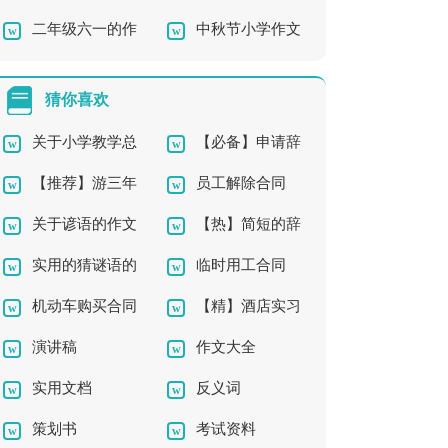
二年级六一的作
中秋节小学作文
作文集合5篇
你》说课稿11篇
文汇编8篇
猜你喜欢
关于小学教学总
【必备】申请辞
【推荐】游三年
员工解除合同
结模板集合7篇
职报告三篇
关于谚语的作文
【热】简短的辞
级作文3篇
实用的猜谜语的
临时用工合同
合集6篇
职报告
机动车购买合同
【精】酒店实习
作文10篇
（通用14篇）
演讲稿
作文大全
报告
实用文档
反义词
策划书
考试资料