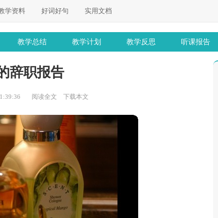
教学资料
好词好句
实用文档
教学总结
教学计划
教学反思
听课报告
的辞职报告
:39:36
阅读全文
下载本文