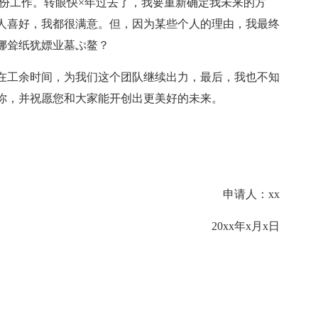
这份工作。转眼快×年过去了，我要重新确定我未来的方
人喜好，我都很满意。但，因为某些个人的理由，我最终
娜耸纸犹嫖业墓ぷ鳌？
在工余时间，为我们这个团队继续出力，最后，我也不知
你，并祝愿您和大家能开创出更美好的未来。
申请人：xx
20xx年x月x日