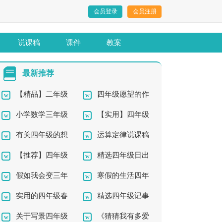
会员登录
会员注册
说课稿
课件
教案
最新推荐
【精品】二年级
四年级愿望的作
小学数学三年级
【实用】四年级
优秀作文4篇
文300字集合8篇
有关四年级的想
运算定律说课稿
上册教学总结
的春节作文汇编9篇
【推荐】四年级
精选四年级日出
象作文锦集八篇
假如我会变三年
寒假的生活四年
的作文集合5篇
作文300字集合10篇
实用的四年级春
精选四年级记事
级作文
级作文集合九篇
关于写景四年级
《猜猜我有多爱
天作文汇总6篇
作文300字汇总九篇