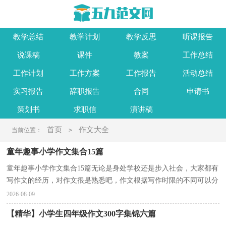
教学总结
教学计划
教学反思
听课报告
说课稿
课件
教案
工作总结
工作计划
工作方案
工作报告
活动总结
实习报告
辞职报告
合同
申请书
策划书
求职信
演讲稿
首页
作文大全
当前位置：
>
童年趣事小学作文集合15篇
童年趣事小学作文集合15篇无论是身处学校还是步入社会，大家都有
写作文的经历，对作文很是熟悉吧，作文根据写作时限的不同可以分
为限时作文和非限时作文。还是对作文一筹莫展吗？以...
2026-08-09
【精华】小学生四年级作文300字集锦六篇