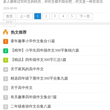
多人都有过写作文的经历，对作文都不陌生吧，作文是一种言语活
动，具有高度的综合性和创造性。那么一般作文是怎么写...
2026-08-09
1
2
3
4
5
首页
上一页
下一页
尾页
热文推荐
童年趣事小学作文集合15篇
1
【精华】小学生四年级作文300字集锦六篇
2
【精品】四年级作文300字汇总5篇
3
关于家风的高中作文
4
精选四年级下册作文300字合集九篇
5
关于高中作文
6
有关趣事四年级作文集合7篇
7
二年级春游作文合集八篇
8