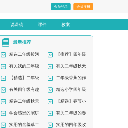
会员登录
会员注册
说课稿
课件
教案
最新推荐
精选二年级拔河
【推荐】四年级
有关我的二年级
有关二年级秋天
作文300字4篇
记事作文锦集十篇
【精选】二年级
二年级香蕉的作
作文300字汇总5篇
作文4篇
有关四年级有趣
精选小学四年级
想象作文汇编六篇
文锦集八篇
精选二年级秋天
【精选】春节小
的作文4篇
秋天作文300字合集9
学会感恩的演讲
有关二年级的春
作文300字5篇
学四年级作文集锦9篇
篇
实用的含羞草二
实用的四年级收
稿15篇
天作文四篇