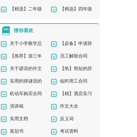
【精选】二年级
【精选】四年级
年级作文300字4篇
获作文300字合集10篇
下册作文汇总六篇
的观察作文300字集合
猜你喜欢
六篇
关于小学教学总
【必备】申请辞
【推荐】游三年
员工解除合同
结模板集合7篇
职报告三篇
关于谚语的作文
【热】简短的辞
级作文3篇
实用的猜谜语的
临时用工合同
合集6篇
职报告
机动车购买合同
【精】酒店实习
作文10篇
（通用14篇）
演讲稿
作文大全
报告
实用文档
反义词
策划书
考试资料