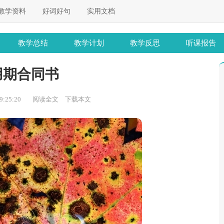
教学资料
好词好句
实用文档
教学总结
教学计划
教学反思
听课报告
用期合同书
:25:20
阅读全文
下载本文