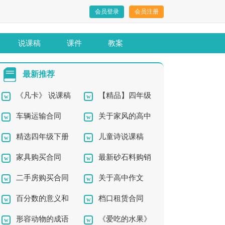
会员登录
会员注册
说课稿
课件
教案
最新推荐
《凡卡》 说课稿
【精品】四年级
车辆运输合同
关于家风的高中
作文300字汇总5篇
精选四年级下册
儿童诗说课稿
作文
家具购买合同
最新砂石料购销
作文300字合集九篇
二手房购买合同
关于高中作文
合同
百分数的意义和
档口租赁合同
15篇
形容动物的成语
《爱吃的水果》
写法说课稿