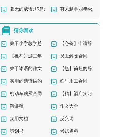
夏天的成语(15篇)
有关趣事四年级
说课稿12篇
作文集合7篇
猜你喜欢
关于小学教学总
【必备】申请辞
【推荐】游三年
员工解除合同
结模板集合7篇
职报告三篇
关于谚语的作文
【热】简短的辞
级作文3篇
实用的猜谜语的
临时用工合同
合集6篇
职报告
机动车购买合同
【精】酒店实习
作文10篇
（通用14篇）
演讲稿
作文大全
报告
实用文档
反义词
策划书
考试资料