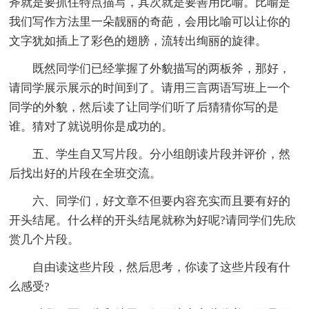
斧就是要抓住特点描写，其次就是要善用比喻。比喻是
我们写作方法里一朵靓丽的奇葩，会用比喻可以让你的
文字犹如插上了彩色的翅膀，流转出绚丽的旋律。
既然同学们已经掌握了外貌描写的两板斧，那好，
请同学展示展示的时间到了。请用三言两语写班上一个
同学的外貌，然后读了让同学们听了后猜猜你写的是
谁。猜对了就说明你是成功的。
五、学生自又写片段。分小组朗读片段并评价，然
后找出好的片段在全班交流。
六、同学们，好文章不但要内容充实而且要有好的
开头结尾。什么样的开头结尾就称为好呢?请同学们先欣
赏几个片段。
自由读这些片段，然后思考，你读了这些片段有什
么感受?