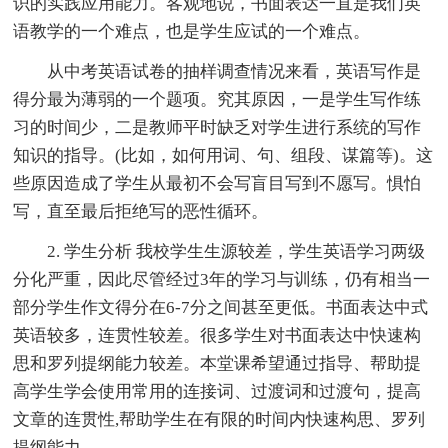
识的实践应用能力。客观地说，书面表达一直是我们英
语教学的一个难点，也是学生应试的一个难点。
从中考英语试卷的抽样调查情况来看，英语写作是
得分最为薄弱的一个题项。究其原因，一是学生写作练
习的时间少，二是教师平时缺乏对学生进行系统的写作
知识的指导。(比如，如何用词、句、组段、谋篇等)。这
些原因造成了学生从最初不会写盲目写到不愿写。惧怕
写，直至最后拒绝写的恶性循环。
2. 学生分析 我校学生生源较差，学生英语学习两级
分化严重，因此尽管经过3年的学习与训练，仍有相当一
部分学生作文得分在6-7分之间甚至更低。书面表达中式
英语较多，连贯性较差。很多学生对书面表达中快速构
思和罗列提纲能力较差。本堂课希望通过指导、帮助提
高学生学会使用常用的连接词、过渡词和过渡句，提高
文章的连贯性,帮助学生在有限的时间内快速构思、罗列
提纲能力。