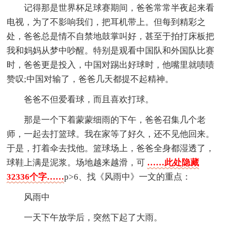
记得那是世界杯足球赛期间，爸爸常常半夜起来看
电视，为了不影响我们，把耳机带上。但每到精彩之
处，爸爸总是情不自禁地鼓掌叫好，甚至于拍打床板把
我和妈妈从梦中吵醒。特别是观看中国队和外国队比赛
时，爸爸更是投入，中国对踢出好球时，他嘴里就啧啧
赞叹;中国对输了，爸爸几天都提不起精神。
爸爸不但爱看球，而且喜欢打球。
那是一个下着蒙蒙细雨的下午，爸爸召集几个老
师，一起去打篮球。我在家等了好久，还不见他回来。
于是，打着伞去找他。篮球场上，爸爸全身都湿透了，
球鞋上满是泥浆。场地越来越滑，可
……此处隐藏
32336个字……
p>6、找《风雨中》一文的重点：
风雨中
一天下午放学后，突然下起了大雨。