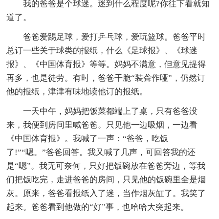
我的爸爸是个球迷。迷到什么程度呢?你往下看就知
道了。
爸爸爱踢足球，爱打乒乓球，爱玩篮球。爸爸平时
总订一些关于球类的报纸，什么《足球报》、《球迷
报》、《中国体育报》等等。妈妈不满意，但意见提得
再多，也是徒劳。有时，爸爸干脆“装聋作哑”，仍然订
他的报纸，津津有味地读他订的报纸。
一天中午，妈妈把饭菜都端上了桌，只有爸爸没
来，我便到房间里喊爸爸。只见他一边吸烟，一边看
《中国体育报》。我喊了一声：“爸爸，吃饭
了!”“嗯。”爸爸回答。我又喊了几声，可回答我的还
是“嗯”。我无可奈何，只好把饭碗放在爸爸旁边，等我
们把饭吃完，走进爸爸的房间，只见他的饭碗里全是烟
灰。原来，爸爸看报纸入了迷，当作烟灰缸了。我笑了
起来。爸爸看到他做的“好”事，也哈哈大突起来。