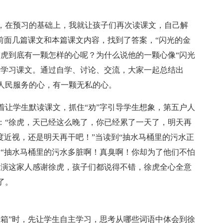
，在预习的基础上，我就让孩子们再次读课文，自己解
前面几篇课文和本篇课文内容，找到了答案，“闪光的金
徐虎到底有一颗怎样的心呢？为什么说他的一颗心像“闪光
考学习课文。通过自学、讨论、交流，大家一起总结出
人民服务的心，有一颗无私的心。
着让学生默读课文，抓住“劝”字引导学生想象，第五户人
：“徐虎，天已经这么晚了，你已经累了一天了，明天再
度近视，还是明天再干吧！”当读到“抽水马桶里的污水正
：“抽水马桶里的污水多脏啊！真臭啊！你却为了他们不怕
扮演这家人感谢徐虎，孩子们都说得不错，徐虎全心全意
了。
务箱”时，先让学生自主学习，思考从哪些词语中体会到徐