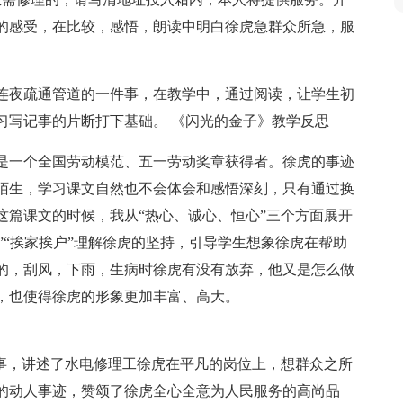
后的感受，在比较，感悟，朗读中明白徐虎急群众所急，服
连夜疏通管道的一件事，在教学中，通过阅读，让学生初
习写记事的片断打下基础。 《闪光的金子》教学反思
是一个全国劳动模范、五一劳动奖章获得者。徐虎的事迹
陌生，学习课文自然也不会体会和感悟深刻，只有通过换
这篇课文的时候，我从“热心、诚心、恒心”三个方面展开
时”“挨家挨户”理解徐虎的坚持，引导学生想象徐虎在帮助
的，刮风，下雨，生病时徐虎有没有放弃，他又是怎么做
，也使得徐虎的形象更加丰富、高大。
故事，讲述了水电修理工徐虎在平凡的岗位上，想群众之所
的动人事迹，赞颂了徐虎全心全意为人民服务的高尚品