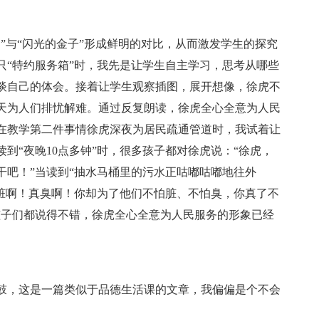
”与“闪光的金子”形成鲜明的对比，从而激发学生的探究
只“特约服务箱”时，我先是让学生自主学习，思考从哪些
谈自己的体会。接着让学生观察插图，展开想像，徐虎不
天为人们排忧解难。通过反复朗读，徐虎全心全意为人民
在教学第二件事情徐虎深夜为居民疏通管道时，我试着让
到“夜晚10点多钟”时，很多孩子都对徐虎说：“徐虎，
干吧！”当读到“抽水马桶里的污水正咕嘟咕嘟地往外
多脏啊！真臭啊！你却为了他们不怕脏、不怕臭，你真了不
孩子们都说得不错，徐虎全心全意为人民服务的形象已经
鼓，这是一篇类似于品德生活课的文章，我偏偏是个不会