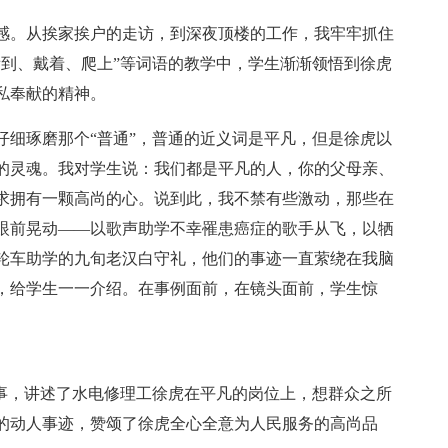
感。从挨家挨户的走访，到深夜顶楼的工作，我牢牢抓住
看到、戴着、爬上”等词语的教学中，学生渐渐领悟到徐虎
私奉献的精神。
仔细琢磨那个“普通”，普通的近义词是平凡，但是徐虎以
的灵魂。我对学生说：我们都是平凡的人，你的父母亲、
求拥有一颗高尚的心。说到此，我不禁有些激动，那些在
眼前晃动——以歌声助学不幸罹患癌症的歌手从飞，以牺
轮车助学的九旬老汉白守礼，他们的事迹一直萦绕在我脑
，给学生一一介绍。在事例面前，在镜头面前，学生惊
故事，讲述了水电修理工徐虎在平凡的岗位上，想群众之所
的动人事迹，赞颂了徐虎全心全意为人民服务的高尚品