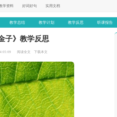
教学资料
好词好句
实用文档
教学总结
教学计划
教学反思
听课报告
金子》教学反思
:05:09
阅读全文
下载本文