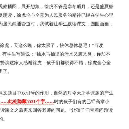
观察插图，展开想象，徐虎不管是寒冬腊月，还是盛夏酷
复朗读，徐虎全心全意为人民服务的精神已经在学生心里
为居民疏通管道时，我试着让学生默读课文，圈圈画画，
：“徐虎，天这么晚，你太累了，快休息休息吧！”当读
，有学生写道说：“抽水马桶里的污水又脏又臭，你却不
生扮演这家人感谢徐虎，孩子们都说得不错，徐虎全心全
里了。
课文题目中双引号的作用，自然的对今天所学课题的产生
……此处隐藏5531个字……
时的孩子们有的已经高举小
读读课文之后再来回答老师的问题。”让孩子们带着问题读
的。