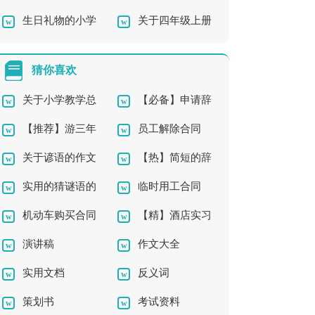
生日礼物的小学
关于四年级上册
成长的作文4篇
手四年级作文集锦8篇
作文
作文锦集十篇
猜你喜欢
关于小学教学总
【必备】申请辞
【推荐】游三年
员工解除合同
结模板集合7篇
职报告三篇
关于谚语的作文
【热】简短的辞
级作文3篇
实用的猜谜语的
临时用工合同
合集6篇
职报告
机动车购买合同
【精】酒店实习
作文10篇
（通用14篇）
演讲稿
作文大全
报告
实用文档
反义词
策划书
考试资料