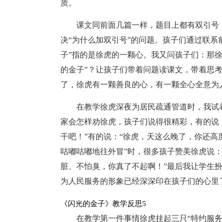
质。
课文同前面几篇一样，题目上都有双引号
决“为什么加双引号”的问题。孩子们通过联系
子”指的是徐虎的一颗心。我又问孩子们：那
的金子”？让孩子们带着问题读课文，带着思
了，徐虎有一颗善良的心，有一颗全心全意为
在教学徐虎深夜为居民疏通管道时，我试
家会怎样劝徐虎，孩子们说得很精彩，有的说
干吧！”有的说：“徐虎，天这么晚了，你还高
咕嘟咕嘟地往外冒”时，很多孩子赞美徐虎说
脏、不怕臭，你真了不起啊！”最后我让学生
为人民服务的形象已经深深印在孩子们的心里
《闪光的金子》教学反思5
在教学第一件事情徐虎挂起三只“特约服