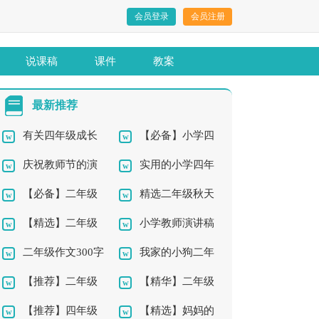
会员登录
会员注册
说课稿
课件
教案
最新推荐
有关四年级成长
【必备】小学四
庆祝教师节的演
实用的小学四年
的作文3篇
年级作文汇总6篇
【必备】二年级
精选二年级秋天
讲稿
级秋天作文300字3篇
【精选】二年级
小学教师演讲稿
作文300字汇总7篇
作文300字四篇
二年级作文300字
我家的小狗二年
钓鱼作文锦集7篇
15篇
【推荐】二年级
【精华】二年级
汇编8篇
级作文300字集锦九篇
【推荐】四年级
【精选】妈妈的
作文300字集合8篇
的六一作文合集10篇