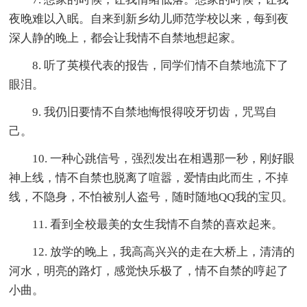
夜晚难以入眠。自来到新乡幼儿师范学校以来，每到夜
深人静的晚上，都会让我情不自禁地想起家。
8. 听了英模代表的报告，同学们情不自禁地流下了
眼泪。
9. 我仍旧要情不自禁地悔恨得咬牙切齿，咒骂自
己。
10. 一种心跳信号，强烈发出在相遇那一秒，刚好眼
神上线，情不自禁也脱离了喧嚣，爱情由此而生，不掉
线，不隐身，不怕被别人盗号，随时随地QQ我的宝贝。
11. 看到全校最美的女生我情不自禁的喜欢起来。
12. 放学的晚上，我高高兴兴的走在大桥上，清清的
河水，明亮的路灯，感觉快乐极了，情不自禁的哼起了
小曲。