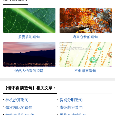
多姿多彩造句
语重心长的造句
恍然大悟造句12篇
不假思索造句
【情不自禁造句】相关文章：
神机妙算造句
赏罚分明造句
鳞次栉比的造句
虚怀若谷造句