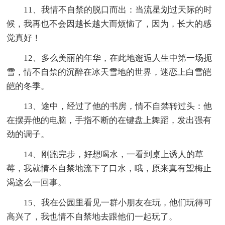
11、我情不自禁的脱口而出：当流星划过天际的时
候，我再也不会因越长越大而烦恼了，因为，长大的感
觉真好！
12、多么美丽的年华，在此地邂逅人生中第一场扼
雪，情不自禁的沉醉在冰天雪地的世界，迷恋上白雪皑
皑的冬季。
13、途中，经过了他的书房，情不自禁转过头：他
在摆弄他的电脑，手指不断的在键盘上舞蹈，发出强有
劲的调子。
14、刚跑完步，好想喝水，一看到桌上诱人的草
莓，我就情不自禁地流下了口水，哦，原来真有望梅止
渴这么一回事。
15、我在公园里看见一群小朋友在玩，他们玩得可
高兴了，我也情不自禁地去跟他们一起玩了。