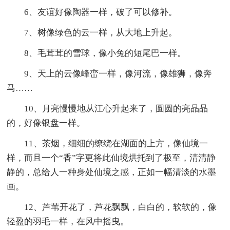
6、友谊好像陶器一样，破了可以修补。
7、树像绿色的云一样，从大地上升起。
8、毛茸茸的雪球，像小兔的短尾巴一样。
9、天上的云像峰峦一样，像河流，像雄狮，像奔
马……
10、月亮慢慢地从江心升起来了，圆圆的亮晶晶
的，好像银盘一样。
11、茶烟，细细的缭绕在湖面的上方，像仙境一
样，而且一个“香”字更将此仙境烘托到了极至，清清静
静的，总给人一种身处仙境之感，正如一幅清淡的水墨
画。
12、芦苇开花了，芦花飘飘，白白的，软软的，像
轻盈的羽毛一样，在风中摇曳。