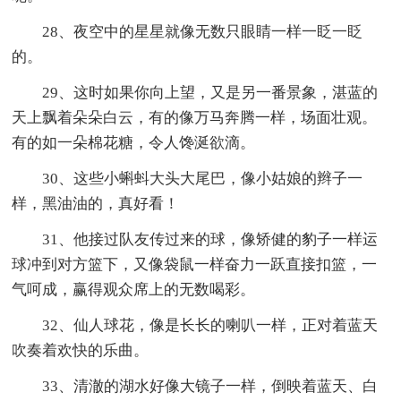
28、夜空中的星星就像无数只眼睛一样一眨一眨
的。
29、这时如果你向上望，又是另一番景象，湛蓝的
天上飘着朵朵白云，有的像万马奔腾一样，场面壮观。
有的如一朵棉花糖，令人馋涎欲滴。
30、这些小蝌蚪大头大尾巴，像小姑娘的辫子一
样，黑油油的，真好看！
31、他接过队友传过来的球，像矫健的豹子一样运
球冲到对方篮下，又像袋鼠一样奋力一跃直接扣篮，一
气呵成，赢得观众席上的无数喝彩。
32、仙人球花，像是长长的喇叭一样，正对着蓝天
吹奏着欢快的乐曲。
33、清澈的湖水好像大镜子一样，倒映着蓝天、白