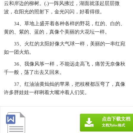
云和岸边的柳树。(.)一阵风拂过，湖面就漾起层层微
波，在阳光的照射下，金光闪闪，好看得很。
34、草地上盛开着各种各样的野花，红的、白的、
黄的、紫的、蓝的，真像个美丽的大花坛一样。
35、火红的太阳好像大气球一样，美丽的一串红宛
如一团火焰。
36、我像风筝一样，不能远走高飞，痛苦无奈像秋
千一般，荡了出去又回来。
37、红油油黄灿灿的苹果，把枝桠都压弯了，真像
许多胖娃娃一样咧着大嘴冲着人们笑。
点击下载文档
文档为doc格式