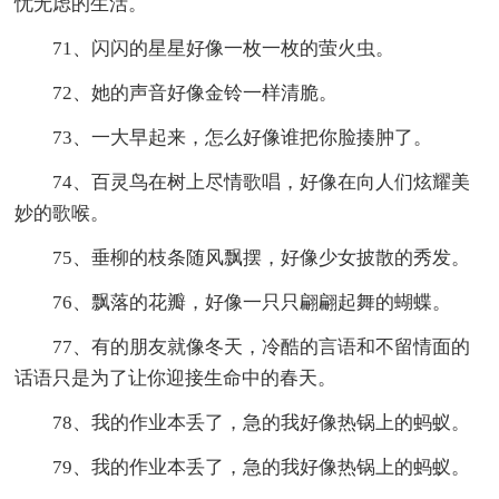
忧无虑的生活。
71、闪闪的星星好像一枚一枚的萤火虫。
72、她的声音好像金铃一样清脆。
73、一大早起来，怎么好像谁把你脸揍肿了。
74、百灵鸟在树上尽情歌唱，好像在向人们炫耀美
妙的歌喉。
75、垂柳的枝条随风飘摆，好像少女披散的秀发。
76、飘落的花瓣，好像一只只翩翩起舞的蝴蝶。
77、有的朋友就像冬天，冷酷的言语和不留情面的
话语只是为了让你迎接生命中的春天。
78、我的作业本丢了，急的我好像热锅上的蚂蚁。
79、我的作业本丢了，急的我好像热锅上的蚂蚁。