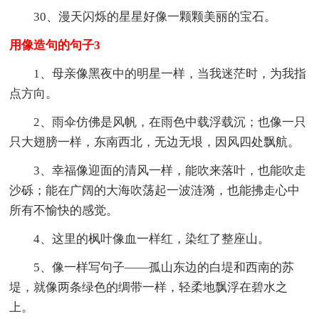
30、漫天闪烁的星星好像一颗颗美丽的宝石。
用像造句的句子3
1、母亲像黑夜中的明星一样，当我迷茫时，为我指
点方向。
2、雨伞仿佛是风帆，在雨色中载浮载沉；也像一只
只大翅膀一样，东南西北，无边无垠，因风四处飘航。
3、幸福像迎面的清风一样，能吹来落叶，也能吹走
沙砾；能在广阔的大海吹荡起一波涟漪，也能拂走心中
所有不愉快的感觉。
4、这里的枫叶像血一样红，染红了整座山。
5、像一样写句子——孤山东边的白堤和西南的苏
堤，就像两条绿色的绸带一样，轻柔地飘浮在碧水之
上。