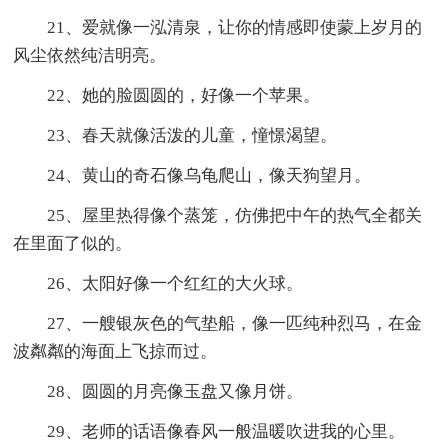
21、爱就像一泓清泉，让你的情感即使蒙上岁月的
风尘依然纯洁明亮。
22、她的脸圆圆的，好像一个苹果。
23、春天就像活泼的儿童，憧憬渴望。
24、黄山的奇石像乌龟爬山，像天狗望月。
25、屋里热得像个蒸笼，仿佛把中午的热气全都关
在里面了似的。
26、太阳好像一个红红的大火球。
27、一艘银灰色的气垫船，像一匹纯种烈马，在金
波粼粼的海面上飞掠而过。
28、圆圆的月亮像玉盘又像月饼。
29、老师的话语像春风一般温暖吹进我的心里。