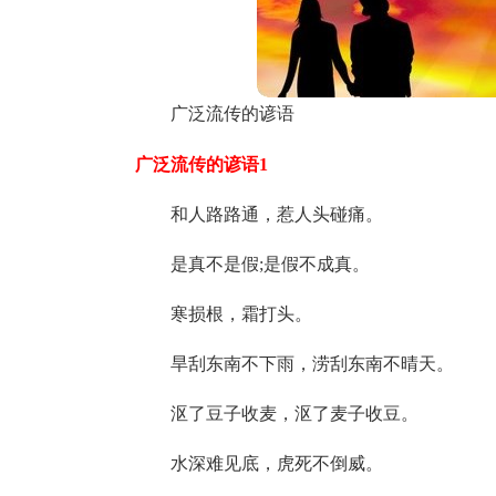
广泛流传的谚语
广泛流传的谚语1
和人路路通，惹人头碰痛。
是真不是假;是假不成真。
寒损根，霜打头。
旱刮东南不下雨，涝刮东南不晴天。
沤了豆子收麦，沤了麦子收豆。
水深难见底，虎死不倒威。