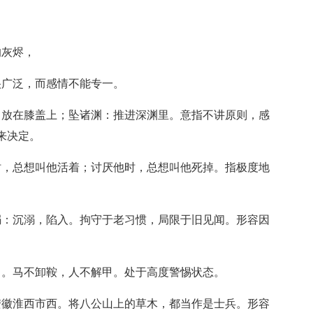
的灰烬，
很广泛，而感情不能专一。
：放在膝盖上；坠诸渊：推进深渊里。意指不讲原则，感
来决定。
时，总想叫他活着；讨厌他时，总想叫他死掉。指极度地
溺：沉溺，陷入。拘守于老习惯，局限于旧见闻。形容因
甲。马不卸鞍，人不解甲。处于高度警惕状态。
安徽淮西市西。将八公山上的草木，都当作是士兵。形容