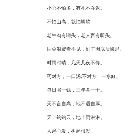
小心不怕多，有礼不在迟。
不怕山高，就怕脚软。
老牛肉有嚼头，老人言有听头。
囤尖浪费看不见，到了囤底后悔迟。
时雨时晴，几天几夜不停。
药对方，一口汤;不对方，一水缸。
每日省一钱，三年并一千。
天不言自高，地不语自厚。
天上钩钩云，地上雨淋淋。
人起心发，树起根发。