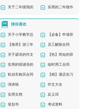
关于二年级我的
实用的二年级作
献演讲稿
300字汇编7篇
作文三篇
文300字集合6篇
猜你喜欢
关于小学教学总
【必备】申请辞
【推荐】游三年
员工解除合同
结模板集合7篇
职报告三篇
关于谚语的作文
【热】简短的辞
级作文3篇
实用的猜谜语的
临时用工合同
合集6篇
职报告
机动车购买合同
【精】酒店实习
作文10篇
（通用14篇）
演讲稿
作文大全
报告
实用文档
反义词
策划书
考试资料