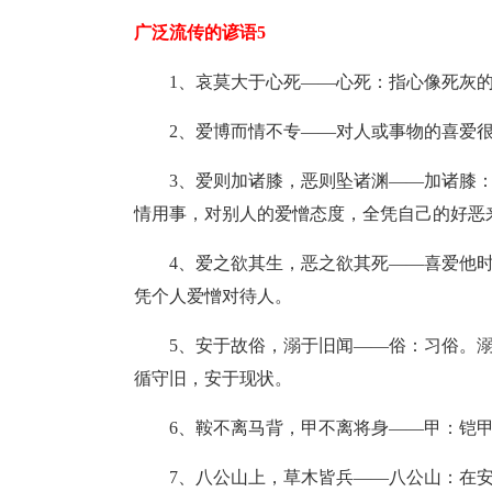
广泛流传的谚语5
1、哀莫大于心死——心死：指心像死灰
2、爱博而情不专——对人或事物的喜爱
3、爱则加诸膝，恶则坠诸渊——加诸膝
情用事，对别人的爱憎态度，全凭自己的好恶
4、爱之欲其生，恶之欲其死——喜爱他
凭个人爱憎对待人。
5、安于故俗，溺于旧闻——俗：习俗。
循守旧，安于现状。
6、鞍不离马背，甲不离将身——甲：铠
7、八公山上，草木皆兵——八公山：在