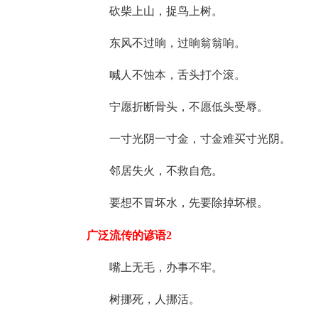
砍柴上山，捉鸟上树。
东风不过晌，过晌翁翁响。
喊人不蚀本，舌头打个滚。
宁愿折断骨头，不愿低头受辱。
一寸光阴一寸金，寸金难买寸光阴。
邻居失火，不救自危。
要想不冒坏水，先要除掉坏根。
广泛流传的谚语2
嘴上无毛，办事不牢。
树挪死，人挪活。