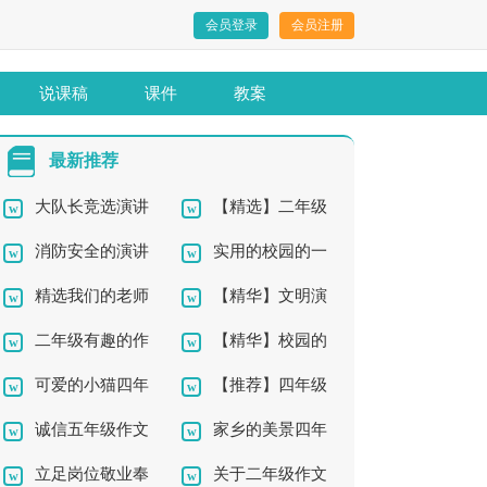
会员登录
会员注册
说课稿
课件
教案
最新推荐
大队长竞选演讲
【精选】二年级
消防安全的演讲
实用的校园的一
稿15篇
西瓜作文300字三篇
精选我们的老师
【精华】文明演
稿
角四年级作文汇编10
二年级有趣的作
【精华】校园的
四年级作文集合8篇
讲稿模板集锦五篇
篇
可爱的小猫四年
【推荐】四年级
文锦集7篇
一角四年级作文汇编5
诚信五年级作文
家乡的美景四年
级作文集合五篇
语文作文四篇
篇
立足岗位敬业奉
关于二年级作文
级作文集锦六篇