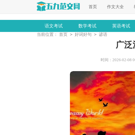
首页
作文大全
语文考试
数学考试
英语考试
>
>
当前位置：
首页
好词好句
谚语
广泛
时间：2026-02-08 00