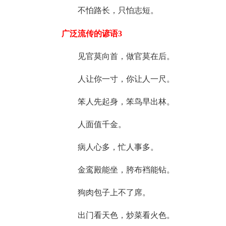
不怕路长，只怕志短。
广泛流传的谚语3
见官莫向首，做官莫在后。
人让你一寸，你让人一尺。
笨人先起身，笨鸟早出林。
人面值千金。
病人心多，忙人事多。
金鸾殿能坐，胯布裆能钻。
狗肉包子上不了席。
出门看天色，炒菜看火色。