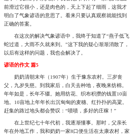
前滑过它很小，还是肉色的，天上下起了细雨，这我才
明白了气象谚语的意思了。看来只要认真观察就能找到
正确的答案。
在这次的解决气象谚语中，我终于知道了“燕子低飞
蛇过道，大雨不久就来到。”这下我的疑心渐渐消散了，
以后有这样的问题，我也会解决了。
谚语的作文 篇5
奶奶清朝末年（1907年）生于豫东农村。三岁丧
父，九岁失慈。到我家后，白天去种地，夜晚来纺棉。
年年如是，长年不辍。她用纺花、织布积攒的钱置10亩
地。10亩地上年年长出沉甸甸的麦穗、红扑扑的高粱。
赶集的路过地头都会赞叹：“啧啧，多好的庄稼！”
在上世纪七十年代初，我逐渐懂事。那时，父亲长
年在外地工作，我和奶奶一家8口便生活在太康农村，家