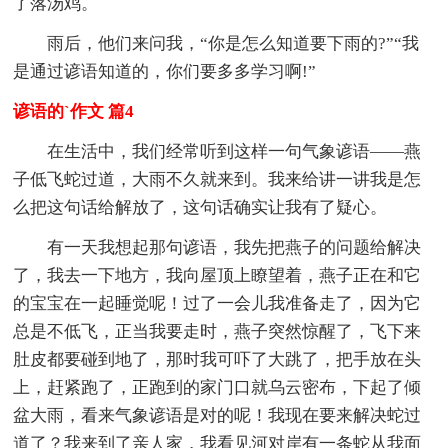
了落汤鸡。
雨后，他们来问我，“你是怎么知道要下雨的?”“我
是通过谚语知道的，你们要多多学习啊!”
谚语的`作文 篇4
在生活中，我们经常听到这样一句气象谚语——燕
子低飞蛇过道，大雨不久就来到。我来给讲一讲我是怎
么把这句话给解放了，这句话确实让我有了疑心。
有一天我想起那句谚语，我先把燕子的问题给解决
了，我去一下地方，我向屋顶上瞭望着，燕子正在和它
的宝宝在一起睡觉呢！过了一会儿我准备走了，因为它
总是不低飞，正当我要走时，燕子突然惊醒了，飞下来
肚皮都要碰到地了，那时我可吓了大跳了，把手放在头
上，赶紧跑了，正跑到的家门口就乌云密布，下起了倾
盆大雨，看来气象谚语是对的呢！我现在要来解决蛇过
道了？我来到了亲人家，我看见河对岸有一条蛇从我面