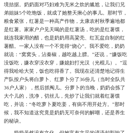
境拮据。奶奶面对巧妇难为无米之炊的尴尬，让我们兄
弟姐妹5个吃饱饭，就成了她整天揪心的事儿。那时节，
粮食紧张，红薯是一种高产作物，太康农村秋季遍地都
是红薯。家家户户见天喝的是红薯汤，吃的是红薯馍，
就连我家用的醋，也是奶奶用高粱壳、红瓦盆自制的红
薯醋。一家人没有一个不觉得“烧心”。我不爱吃，奶奶
就说：“窝窝头，沾秦椒，越吃越上膘。”还说，“嫌饭吃
没饭吃，嫌衣穿没衣穿，嫌媳妇打光汉（光棍儿）。”逗
得我哈哈大笑，饭也吃得香了。我现在还清楚地记得生
产队按户头将白萝卜、红萝卜分了36份儿（当时全队共
36户人家），然后抓阄儿。分萝卜的当晚，奶奶会拣了
大个儿的，洗净，切丝儿，先炒了让我们就着红薯馍
吃，并说：“冬吃萝卜夏吃姜，有病不用开处方。”那时
候，我不知道这究竟是奶奶无可奈何的解嘲，还是养生
的秘诀。
奶奶虽然没有文化，但她富有文采的谚语却影响了