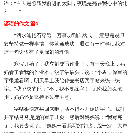
语：“白天是照耀我前进的太阳，夜晚是亮在我心中的北
斗……”
谚语的作文 篇6
“滴水能把石穿透，万事功到自然成”，意思是说只
要坚持做一样事情，你就会成功。通过有一件事使我对
这一句谚语有了更深刻的理解。
寒假开始了，我立刻要写作业了，有一天晚上，妈
妈看了看我的作业本，皱了皱眉头，说：“小希，你写的
字很难看啊，明天早上我陪你去书店买字帖来练一练
字。”我坚决的说：“不，我不要练字！”无论我怎么抗
拒，妈妈还是坚持不改变主意。
字帖很快就买回来啦，我不得不开始练字了。我打
开字帖马马虎虎的写了几页，然后对妈妈说：“我写完
了，我要去玩了。”妈妈一看我写的字贴，脸一沉，大声