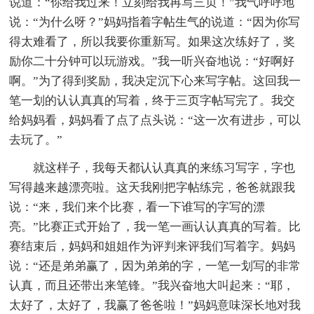
说道：“你给我过来！立刻给我再写三页！”我气呼呼地
说：“为什么呀？”妈妈指着字帖生气的说道：“因为你写
得太难看了，所以我要你重新写。如果这次练好了，奖
励你二十分钟可以玩游戏。”我一听兴奋地说：“好啊好
啊。”为了得到奖励，我决定沉下心来写字帖。这回我一
笔一划的认认真真的写着，终于三页字帖写完了。我交
给妈妈看，妈妈看了点了点头说：“这一次有进步，可以
去玩了。”
就这样子，我每天都认认真真的来练习写字，字也
写得越来越漂亮啦。这天我刚把字帖练完，爸爸就跟我
说：“来，我们来个比赛，看一下谁写的字写的漂
亮。”比赛正式开始了，我一笔一画认认真真的写着。比
赛结束后，妈妈和姐姐作为评判来评我们写着字。妈妈
说：“还是弟弟赢了，因为弟弟的字，一笔一划写的非常
认真，而且还带出来笔锋。”我兴奋地大叫起来：“耶，
太好了，太好了，我赢了爸爸啦！”妈妈意味深长地对我