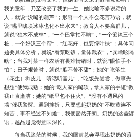
我的童年，乃至改变了我的一生。她比喻不多说话的
人，就说“没嘴的葫芦”；形容一个人不会花言巧语，就
说“嘴里噙块冰冰也化不出水来”；教育人不要离群儿，
就说“独木不成林”，“一个巴掌拍不响”，“一个篱笆三个
桩，一个好汉三个帮”，“红花好，也要绿叶扶”；具体问
题要具体分析，就说“看菜吃饭，量体裁衣”，“卖啥吆喝
啥”；当我对某一样农活有畏难情绪时，就说“眼怕手不
怕”；日子艰苦时，就说“瓜不苦不甜”；她的“吃落生
（花生）剥皮儿，听话听音儿”，“吃饭先尝尝，做事先
想想”使我成熟；她的“吃人家的嘴软，拿人家的手短”教
我正直廉洁；她的“纸里包不住火”、“没有不透风的
墙”催我警醒。遇到挫折，只要想起奶奶的“不吃黄连不
知苦，事不经过不知难”，我便豁然开朗。奶奶的这些谚
语，越品越觉得意味深长。
每当我迷茫的时候，我的眼前总会浮现出奶奶的谚