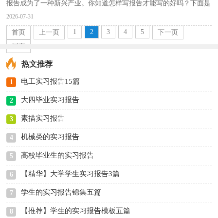
报告成为了一种新兴产业。你知道怎样写报告才能写的好吗？下面是
小编收集整理的新闻采访实习报告，希望能够帮助到大...
2026-07-31
1
2
3
4
5
首页
上一页
下一页
尾页
热文推荐
电工实习报告15篇
1
大四毕业实习报告
2
素描实习报告
3
机械类的实习报告
4
高校毕业生的实习报告
5
【精华】大学学生实习报告3篇
6
学生的实习报告锦集五篇
7
【推荐】学生的实习报告模板五篇
8