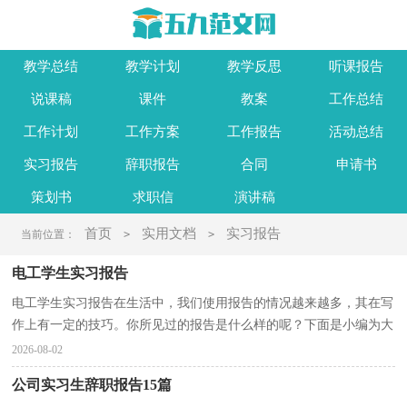
教学总结
教学计划
教学反思
听课报告
说课稿
课件
教案
工作总结
工作计划
工作方案
工作报告
活动总结
实习报告
辞职报告
合同
申请书
策划书
求职信
演讲稿
首页
实用文档
实习报告
当前位置：
>
>
电工学生实习报告
电工学生实习报告在生活中，我们使用报告的情况越来越多，其在写
作上有一定的技巧。你所见过的报告是什么样的呢？下面是小编为大
家收集的电工学生实习报告，供大家参考借鉴，希望可以...
2026-08-02
公司实习生辞职报告15篇